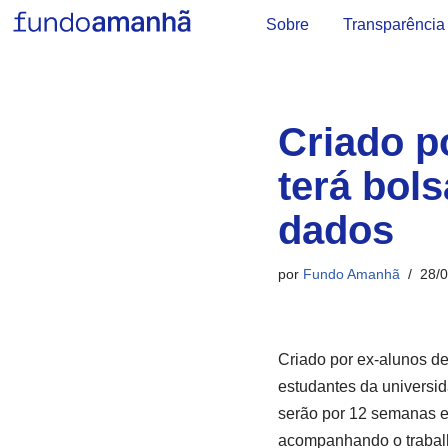
Sobre
Transparência
Pular
para
o
Criado p
conteúdo
terá bols
dados
por
Fundo Amanhã
28/
Criado por ex-alunos d
estudantes da univers
serão por 12 semanas e 
acompanhando o trabalh