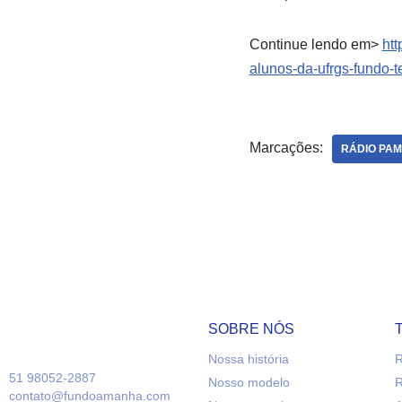
Continue lendo em>
htt
alunos-da-ufrgs-fundo-
Marcações:
RÁDIO PA
SOBRE NÓS
Nossa história
R
51 98052-2887
Nosso modelo
R
contato@fundoamanha.com