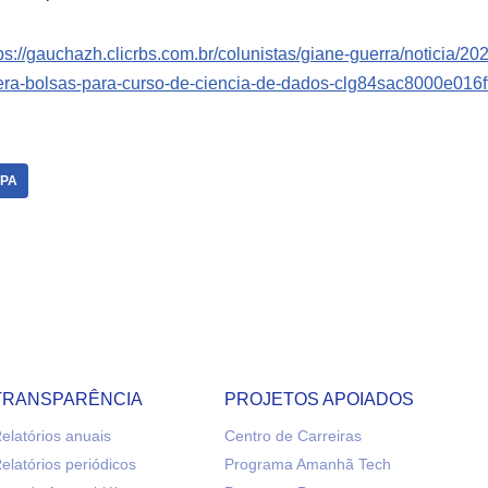
ps://gauchazh.clicrbs.com.br/colunistas/giane-guerra/noticia/20
tera-bolsas-para-curso-de-ciencia-de-dados-clg84sac8000e016f
MPA
TRANSPARÊNCIA
PROJETOS APOIADOS
elatórios anuais
Centro de Carreiras
elatórios periódicos
Programa Amanhã Tech