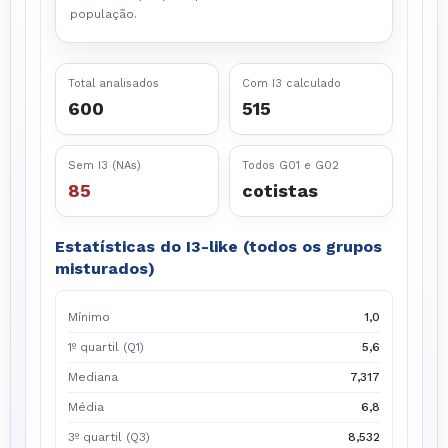
população.
Total analisados
Com I3 calculado
600
515
Sem I3 (NAs)
Todos G01 e G02
85
cotistas
Estatísticas do I3-like (todos os grupos
misturados)
Mínimo
1,0
1º quartil (Q1)
5,6
Mediana
7,317
Média
6,8
3º quartil (Q3)
8,532